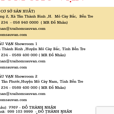
 CƠ SỞ SẢN XUẤT)
ng 2, Xã Tân Thành Bình ,H. Mỏ Cày Bắc, Bến Tre
 234 - 056 940 0000 ( MR Đỗ Nhân)
nhan@traihomsauvan.com
ihomsauvan.com
ÁU VẠN Showroom 1
n Thành Bình ,Huyện Mỏ Cày Bắc, Tỉnh Bến Tre
 234 - 0569 400 000 ( MR Đỗ Nhân)
nhan@traihomsauvan.com
ihomsauvan.com
ÁU VẠN Showroom 2
 Tân Phước,Huyện Mỏ Cày Nam, Tỉnh Bến Tre
 234 - 0569 400 000 ( MR Đỗ Nhân)
nhan@traihomsauvan.com
ihomsauvan.com
hâu): 7767 - ĐỖ THÀNH NHÂN
ÁU VẠN Showroom 3
ank: 999 103 9999 - ĐỖ THÀNH NHÂN
Ấp Tân Thiện, Xã Tân Thành Bình,Huyện Mỏ Cày Bắc,