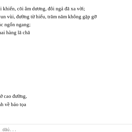
i khiến, cõi âm dương, đôi ngả đã xa vời;
vun vùi, đường từ hiếu, trăm năm không gặp gỡ
húc ngổn ngang;
hai hàng lã chã
 ở cao đường,
nh về bảo tọa