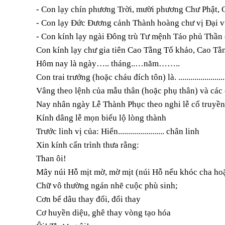
- Con lạy chín phương Trời, mười phương Chư Phật,
- Con lạy Đức Đương cảnh Thành hoàng chư vị Đại 
- Con kính lạy ngài Đông trù Tư mệnh Táo phủ Thần
Con kính lạy chư gia tiên Cao Tằng Tổ khảo, Cao
Hôm nay là ngày….. tháng..…năm……..
Con trai trưởng (hoặc cháu đích tôn) là. .......................
Vâng theo lệnh của mẫu thân (hoặc phụ thân) và các ch
Nay nhân ngày Lễ Thành Phục theo nghi lễ cổ truyền
Kính dâng lễ mọn biểu lộ lòng thành
Trước linh vị của: Hiển....................... chân linh
Xin kính cẩn trình thưa rằng:
Than ôi!
Mây núi Hỗ mịt mờ, mờ mịt (núi Hỗ nếu khóc cha ho
Chữ vô thường ngán nhẽ cuộc phù sinh;
Cơn bể dâu thay đổi, đổi thay
Cơ huyền diệu, ghê thay vòng tạo hóa