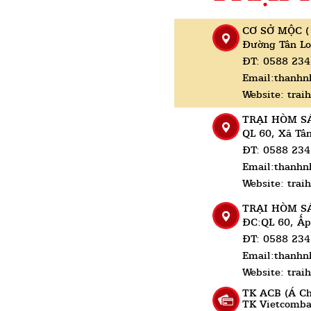
CƠ SỞ MỘC (
Đường Tân Lo
ĐT: 0588 234
Email:thanh
Website: tra
TRẠI HÒM S
QL 60, Xã Tâ
ĐT: 0588 234
Email:thanh
Website: tra
TRẠI HÒM S
ĐC:QL 60, Ấp
ĐT: 0588 234
Email:thanh
Website: tra
TK ACB (Á C
TRẠI HÒM S
TK Vietcomb
ĐC: ĐT 882, 