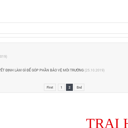
2019)
YẾT ĐỊNH LÀM GÌ ĐỂ GÓP PHẦN BẢO VỆ MÔI TRƯỜNG
(25.10.2019)
First
1
2
End
TRẠI