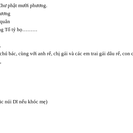
 Chư phật mười phương.
vương
 quân
 Tằng Tổ tỷ họ………
.
ú bác, cùng với anh rể, chị gái và các em trai gái dâu rể, con 
,
ặc núi Dĩ nếu khóc mẹ)