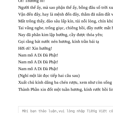
Ôi! Thương ôi!
Người thế ấy, mà sao phận thế ấy, bỗng đâu số trời xu
Vận đến đây, hay là mệnh đến đây, thắm đã nấm đất 
Mắt trông thấy, đào sâu lấp kín, tủi nỗi lòng, chín k
Tai vẳng nghe, trống giục, chiêng hồi, đầy nước mắt 
Nay đã phân kim lập hướng, cầy được thỏa yên;
Gọi rằng bát nước nén hương, kính trần bái tạ
Hỡi ơi! Xin hưởng!
Nam mô A Di Đà Phật!
Nam mô A Di Đà Phật!
Nam mô A Di Đà Phật!
(Nghỉ một lát đọc tiếp hai câu sau)
Xuất chủ kính dâng ba chén rượu, xem như còn sống
Thành Phần xin đốt một tuần hương, kính rước hồi li