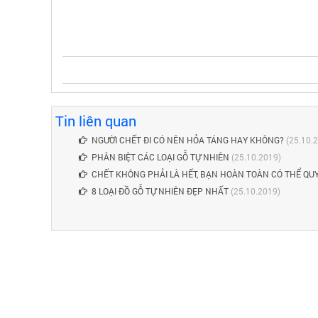
Tin liên quan
NGƯỜI CHẾT ĐI CÓ NÊN HỎA TÁNG HAY KHÔNG?
(25.10.
PHÂN BIỆT CÁC LOẠI GỖ TỰ NHIÊN
(25.10.2019)
CHẾT KHÔNG PHẢI LÀ HẾT, BẠN HOÀN TOÀN CÓ THỂ QU
8 LOẠI ĐỒ GỖ TỰ NHIÊN ĐẸP NHẤT
(25.10.2019)