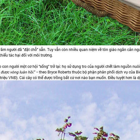
răm người đã "đặt chỗ" sẵn. Tuy vẫn còn nhiều quan niệm về tôn giáo ngăn cản ngư
hiểu tác hại đối với môi trường.
 con người một cơ hội "sống" trở lại: họ sử dụng tro của người chết làm nguồn nuôi
 được vòng luân hồi." –
theo Bryce Roberts thuộc bộ phận phân phối dịch vụ của Bi
 triệu VNĐ). Cái cây có thể được trồng bất cứ nơi nào bạn muốn. Điều tuyệt hơn là 