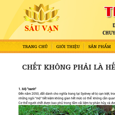
TRANG CHỦ
GIỚI THIỆU
SẢN PHẨM
CHẾT KHÔNG PHẢI LÀ HẾ
1. Mộ "xanh"
Đến năm 2050, đất dành cho nghĩa trang tại Sydney sẽ bị cạn kiệt, tron
những ngôi "mộ" tiết kiệm không gian hết mức có thể: không cần quan
Cơ thể người chết được bao phủ trong tấm vải liệm tự phân hủy, và đượ