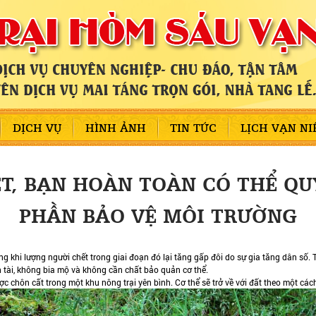
DỊCH VỤ
HÌNH ẢNH
TIN TỨC
LỊCH VẠN NI
T, BẠN HOÀN TOÀN CÓ THỂ QU
PHẦN BẢO VỆ MÔI TRƯỜNG
g khi lượng người chết trong giai đoạn đó lại tăng gấp đôi do sự gia tăng dân số. Tr
 tài, không bia mộ và không cần chất bảo quản cơ thể.
c chôn cất trong một khu nông trại yên bình. Cơ thể sẽ trở về với đất theo một cách