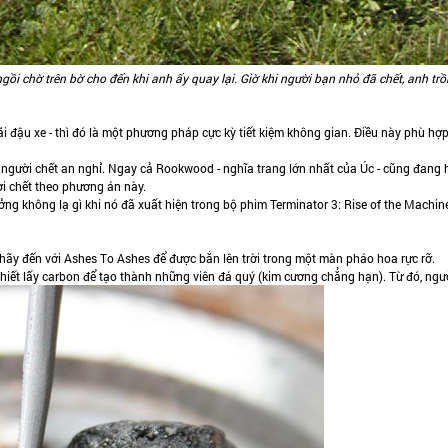
ồi chờ trên bờ cho đến khi anh ấy quay lại. Giờ khi người bạn nhỏ đã chết, anh trồ
 đậu xe - thì đó là một phương pháp cực kỳ tiết kiệm không gian. Điều này phù hợ
ho người chết an nghỉ. Ngay cả Rookwood - nghĩa trang lớn nhất của Úc - cũng đang
i chết theo phương án này.
ưởng không lạ gì khi nó đã xuất hiện trong bộ phim Terminator 3: Rise of the Machin
hãy đến với Ashes To Ashes để được bắn lên trời trong một màn pháo hoa rực rỡ.
chiết lấy carbon để tạo thành những viên đá quý (kim cương chẳng hạn). Từ đó, ngườ