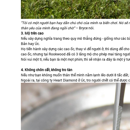
"Tôi có một người bạn hay dẫn chú chó của mình ra biển chơi. Nó sẽ ng
thân yêu của mình đang ngồi chờ."
– Bryce nói.
3. Mộ trên cao
Nếu xây dựng nghĩa trang theo quy mô thẳng đứng - giống như các bãi
Bản hay Úc.
Họ tiến hành xây dựng các cao ốc, thay vì để người ở, thì dùng để c
cao ốc, nhưng tại Rookwood đã có 3 lăng mộ cho phép mai táng ngườ
Nói vui một tí, nếu bạn là một mọt phim, thì sẽ nhận ra đây là một ý t
4. Không chôn cất, không tro tàn
Nếu như bạn không muốn thân thể mình nằm lạnh lẽo dưới 8 tấc đất, 
Ngoài ra, tại công ty Heart Diamond ở Úc, tro người chết có thể được 