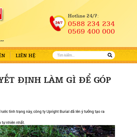
Hotline 24/7:
0588 234 234
0569 400 000
ÊN
LIÊN HỆ
YẾT ĐỊNH LÀM GÌ ĐỂ GÓP
ước tình trạng này, công ty Upright Burial đã lên ý tưởng tạo ra
 tự nhiên nhất.