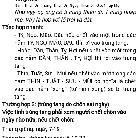
Năm: Thiên Di | Tháng: Thiên Di | Ngày: Thiên Di | Giờ: Nhập Mộ
Như vậy cụ ông có 3 cung thiên di, 1 cung nhập
mộ. Vậy là hợp với lẽ trời và đất.
Tổng hợp nhanh:
- Tý, Ngọ, Mão, Dậu nếu chết vào một trong các
năm TÝ, NGỌ, MÃO, DẬU thì rơi vào trùng tang;
- Hoặc: Dần, Thân, Tỵ, Hợi nếu chết vào một trong
các năm DẦN, THÂN , TỴ, HỢI thì rơi vào trùng
tang;
- Thìn, Tuất, Sửu, Mùi nếu chết vào một trong các
năm THÌN - TUẤT - SỬU - MÙI có nghĩa là chết
vào các năm “xung” (tứ hình xung) sẽ bị trùng
tang.
Trường hợp 3:
(trùng tang do chôn sai ngày)
Việc tính trùng tang phải xem người chết chôn vào
ngày nào nữa, nếu chết chôn:
Tháng giêng: ngày 7-19
Tháng hai, tháng ba: ngày 6-18-30.