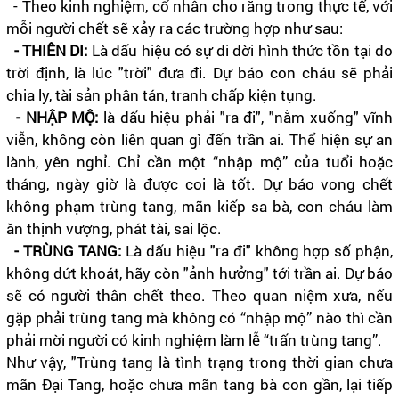
- Theo kinh nghiệm, cổ nhân cho rằng trong thực tế, với
mỗi người chết sẽ xảy ra các trường hợp như sau:
- THIÊN DI:
Là dấu hiệu có sự di dời hình thức tồn tại do
trời định, là lúc "trời" đưa đi. Dự báo con cháu sẽ phải
chia ly, tài sản phân tán, tranh chấp kiện tụng.
- NHẬP MỘ:
là dấu hiệu phải "ra đi", "nằm xuống" vĩnh
viễn, không còn liên quan gì đến trần ai. Thể hiện sự an
lành, yên nghỉ. Chỉ cần một “nhập mộ” của tuổi hoặc
tháng, ngày giờ là được coi là tốt. Dự báo vong chết
không phạm trùng tang, mãn kiếp sa bà, con cháu làm
ăn thịnh vượng, phát tài, sai lộc.
- TRÙNG TANG:
Là dấu hiệu "ra đi" không hợp số phận,
không dứt khoát, hãy còn "ảnh hưởng" tới trần ai. Dự báo
sẽ có người thân chết theo. Theo quan niệm xưa, nếu
gặp phải trùng tang mà không có “nhập mộ” nào thì cần
phải mời người có kinh nghiệm làm lễ “trấn trùng tang”.
Như vậy, "Trùng tang là tình trạng trong thời gian chưa
mãn Đại Tang, hoặc chưa mãn tang bà con gần, lại tiếp