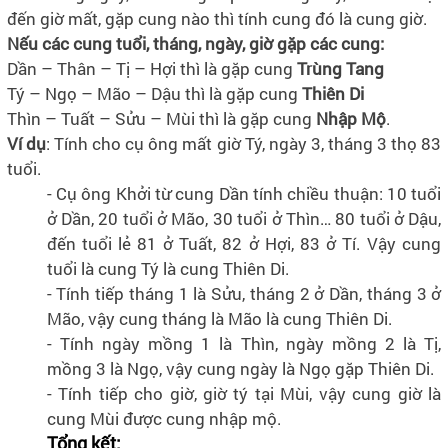
đến giờ mất, gặp cung nào thì tính cung đó là cung giờ.
Nếu các cung tuổi, tháng, ngày, giờ gặp các cung:
Dần – Thân – Tị – Hợi thì là gặp cung
Trùng Tang
Tý – Ngọ – Mão – Dậu thì là gặp cung
Thiên Di
Thìn – Tuất – Sửu – Mùi thì là gặp cung
Nhập Mộ
.
Ví dụ
: Tính cho cụ ông mất giờ Tý, ngày 3, tháng 3 thọ 83
tuổi.
- Cụ ông Khởi từ cung Dần tính chiều thuận: 10 tuổi
ở Dần, 20 tuổi ở Mão, 30 tuổi ở Thìn… 80 tuổi ở Dậu,
đến tuổi lẻ 81 ở Tuất, 82 ở Hợi, 83 ở Tí. Vậy cung
tuổi là cung Tý là cung Thiên Di.
- Tính tiếp tháng 1 là Sửu, tháng 2 ở Dần, tháng 3 ở
Mão, vậy cung tháng là Mão là cung Thiên Di.
- Tính ngày mồng 1 là Thìn, ngày mồng 2 là Tị,
mồng 3 là Ngọ, vậy cung ngày là Ngọ gặp Thiên Di.
- Tính tiếp cho giờ, giờ tý tại Mùi, vậy cung giờ là
cung Mùi được cung nhập mộ.
Tổng kết: