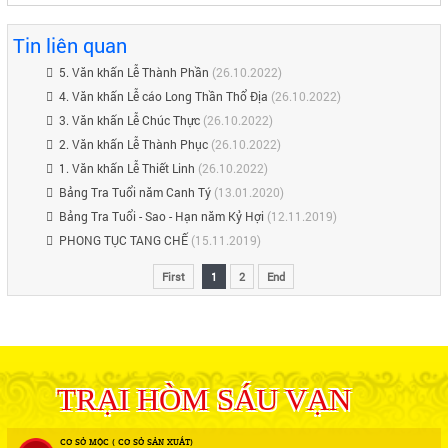
Tin liên quan
5. Văn khấn Lễ Thành Phần
(26.10.2022)
4. Văn khấn Lễ cáo Long Thần Thổ Địa
(26.10.2022)
3. Văn khấn Lễ Chúc Thực
(26.10.2022)
2. Văn khấn Lễ Thành Phục
(26.10.2022)
1. Văn khấn Lễ Thiết Linh
(26.10.2022)
Bảng Tra Tuổi năm Canh Tý
(13.01.2020)
Bảng Tra Tuổi - Sao - Hạn năm Kỷ Hợi
(12.11.2019)
PHONG TỤC TANG CHẾ
(15.11.2019)
First
1
2
End
TRẠI HÒM SÁU VẠN
CƠ SỞ MỘC ( CƠ SỞ SẢN XUẤT)