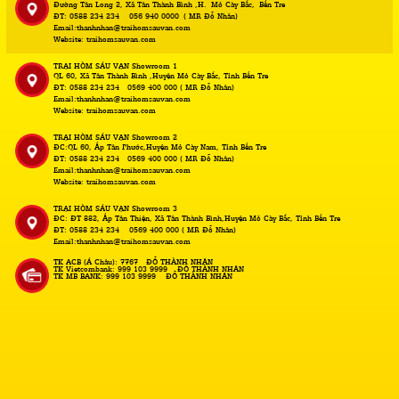
Đường Tân Long 2, Xã Tân Thành Bình ,H. Mỏ Cày Bắc, Bến Tre
ĐT: 0588 234 234 - 056 940 0000 ( MR Đỗ Nhân)
Email:thanhnhan@traihomsauvan.com
Website: traihomsauvan.com
TRẠI HÒM SÁU VẠN Showroom 1
QL 60, Xã Tân Thành Bình ,Huyện Mỏ Cày Bắc, Tỉnh Bến Tre
ĐT: 0588 234 234 - 0569 400 000 ( MR Đỗ Nhân)
Email:thanhnhan@traihomsauvan.com
Website: traihomsauvan.com
TRẠI HÒM SÁU VẠN Showroom 2
ĐC:QL 60, Ấp Tân Phước,Huyện Mỏ Cày Nam, Tỉnh Bến Tre
ĐT: 0588 234 234 - 0569 400 000 ( MR Đỗ Nhân)
Email:thanhnhan@traihomsauvan.com
Website: traihomsauvan.com
TRẠI HÒM SÁU VẠN Showroom 3
ĐC: ĐT 882, Ấp Tân Thiện, Xã Tân Thành Bình,Huyện Mỏ Cày Bắc, Tỉnh Bến Tre
ĐT: 0588 234 234 - 0569 400 000 ( MR Đỗ Nhân)
Email:thanhnhan@traihomsauvan.com
Website: traihomsauvan.com
TK ACB (Á Châu): 7767 - ĐỖ THÀNH NHÂN
TK Vietcombank: 999 103 9999 - ĐỖ THÀNH NHÂN
TK MB BANK: 999 103 9999 - ĐỖ THÀNH NHÂN