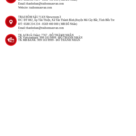
Email:thanhnhan@traihomsauvan.com
Website: traihomsauvan.com
TRẠI HÒM SÁU VẠN Showroom 3
ĐC: ĐT 882, Ấp Tân Thiện, Xã Tân Thành Bình,Huyện Mỏ Cày Bắc, Tỉnh Bến Tre
ĐT: 0588 234 234 - 0569 400 000 ( MR Đỗ Nhân)
Email:thanhnhan@traihomsauvan.com
Website: traihomsauvan.com
TK ACB (Á Châu): 7767 - ĐỖ THÀNH NHÂN
TK Vietcombank: 999 103 9999 - ĐỖ THÀNH NHÂN
TK MB BANK: 999 103 9999 - ĐỖ THÀNH NHÂN