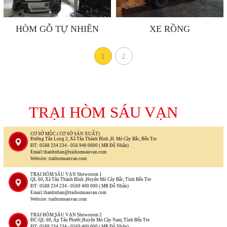
HÒM GỖ TỰ NHIÊN
XE RỒNG
1
2
TRẠI HÒM SÁU VẠN
CƠ SỞ MỘC ( CƠ SỞ SẢN XUẤT)
Đường Tân Long 2, Xã Tân Thành Bình ,H. Mỏ Cày Bắc, Bến Tre
ĐT: 0588 234 234 - 056 940 0000 ( MR Đỗ Nhân)
Email:thanhnhan@traihomsauvan.com
Website: traihomsauvan.com
TRẠI HÒM SÁU VẠN Showroom 1
QL 60, Xã Tân Thành Bình ,Huyện Mỏ Cày Bắc, Tỉnh Bến Tre
ĐT: 0588 234 234 - 0569 400 000 ( MR Đỗ Nhân)
Email:thanhnhan@traihomsauvan.com
Website: traihomsauvan.com
TRẠI HÒM SÁU VẠN Showroom 2
ĐC:QL 60, Ấp Tân Phước,Huyện Mỏ Cày Nam, Tỉnh Bến Tre
ĐT: 0588 234 234 - 0569 400 000 ( MR Đỗ Nhân)